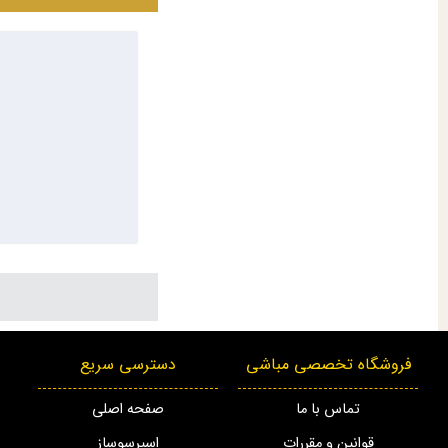
مباشی، ویژگی‌ها، نکات 
چرا آسیاب قهوه م
آسیاب قهوه مباشی با 
آسیاب قهوه در خانه،
مزایای آسیاب قهوه
کیفیت ساخت بال
تنظیم درجه آسی
فروشگاه تخصصی مباشی
دسترسی سریع
صرفه‌جویی در ز
تماس با ما
صفحه اصلی
طراحی کاربرپسن
قوانین و مقررات
اسپرسوساز