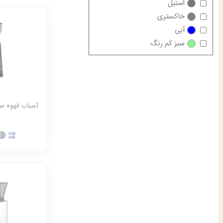
استیل
خاکستری
آبی
سبز کم رنگ
آسیاب قهوه مباشی 00