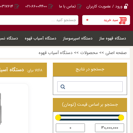
ورود / عضویت کاربران
تماس با ما
021-66004400
20317614
0
سبد خرید
دستگاه قهوه ساز
دستگاه اسپرسوساز
دستگاه آسیاب قهوه
دستگاه نسپ
صفحه اصلی
>>
محصولات
>>
دستگاه آسیاب قهوه
جستجو در نتایج
دستگاه آسیا
18
کالا برای:
جستجو بر اساس قیمت (تومان)