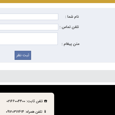
خرید و نحوه استفاده آن می‌پردازیم تا شما بتوانید بهترین انتخاب را داش
نام شما :
باشی؟
تلفن تماس :
ترکیب طراحی مدرن، عملکرد دقیق و دوام بالا، تجربه‌ای متفاوت از تهی
متن پیغام :
 عطر و طعم قهوه حفظ می‌شود و نوشیدنی شما همیشه تازه و خوش‌طعم 
 مباشی
ا:
بدنه مقاوم و تیغه‌های دقیق برای آسیاب یکنواخت.
اب:
امکان تنظیم برای اسپرسو، فرانسه، موکا و انواع روش‌های دم‌آوری.
مان:
آسیاب سریع و بدون آسیب به دانه‌های قهوه.
☎️
تلفن ثابت:
02166004400
📱 تلفن همراه:
09120317614
د:
استفاده آسان و نگهداری ساده.