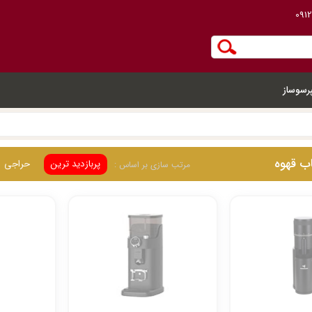
091
رسوساز
ب قهوه
پربازدید ترین
حراجی
مرتب سازی بر اساس :