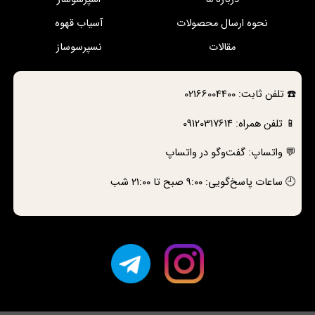
نحوه ارسال محصولات
آسیاب قهوه
مقالات
نسپرسوساز
☎️
تلفن ثابت:
02166004400
📱 تلفن همراه:
09120317614
💬 واتساپ:
گفت‌وگو در واتساپ
🕘 ساعات پاسخ‌گویی: ۹:۰۰ صبح تا ۲۱:۰۰ شب