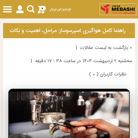
0
09120317614
راهنما کامل هواگیری اسپرسوساز: مراحل، اهمیت و نکات
ضروری
« بازگشت به لیست مقالات
|
ﺳﻪشنبه 9 ارديبهشت 1404 در ساعت 38 : 17 دقیقه
|
نظرات کاربران ( 0 )