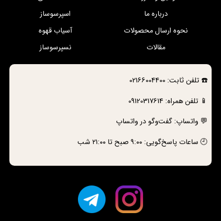
درباره ما
اسپرسوساز
نحوه ارسال محصولات
آسیاب قهوه
مقالات
نسپرسوساز
☎️
تلفن ثابت:
02166004400
📱 تلفن همراه:
09120317614
💬 واتساپ:
گفت‌وگو در واتساپ
🕘 ساعات پاسخ‌گویی: ۹:۰۰ صبح تا ۲۱:۰۰ شب