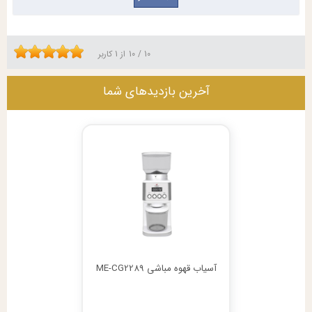
10
/
10
از
1
کاربر
آخرین بازدیدهای شما
آسیاب قهوه مباشی ME-CG2289