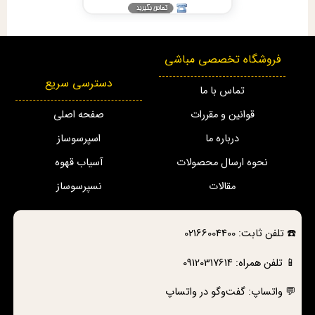
فروشگاه تخصصی مباشی
دسترسی سریع
تماس با ما
قوانین و مقررات
صفحه اصلی
درباره ما
اسپرسوساز
نحوه ارسال محصولات
آسیاب قهوه
مقالات
نسپرسوساز
☎️
تلفن ثابت:
02166004400
📱 تلفن همراه:
09120317614
💬 واتساپ:
گفت‌وگو در واتساپ