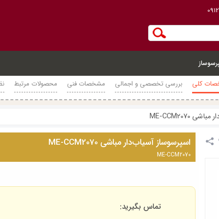
091
رسوساز
ات کلی
بررسی تخصصی و اجمالی
مشخصات فنی
محصولات مرتبط
نظ
ی ME-CCM2070
اسپرسوساز آسیاب‌دار مباشی ME-CCM2070
ME-CCM2070
تماس بگیرید: