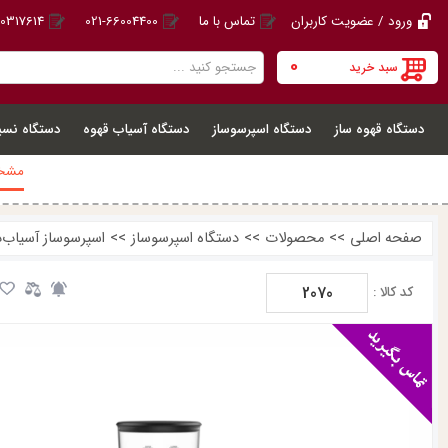
ورود / عضویت کاربران
تماس با ما
021-66004400
20317614
0
سبد خرید
دستگاه قهوه ساز
دستگاه اسپرسوساز
دستگاه آسیاب قهوه
دستگاه نسپ
مشخص
صفحه اصلی
>>
محصولات
>>
دستگاه اسپرسوساز
>>
اسپرسوساز آسیاب‌دار مباش
2070
کد کالا :