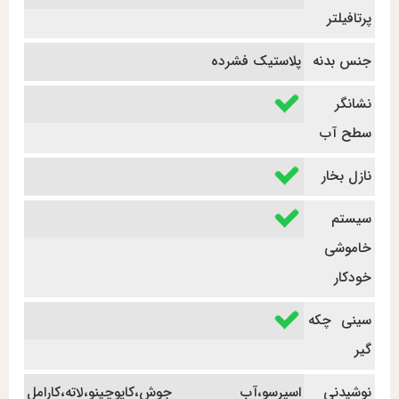
پرتافیلتر
جنس بدنه
پلاستیک فشرده
نشانگر
سطح آب
نازل بخار
سیستم
خاموشی
خودکار
سینی چکه
گیر
نوشیدنی
اسپرسو،آب جوش،کاپوچینو،لاته،کارامل