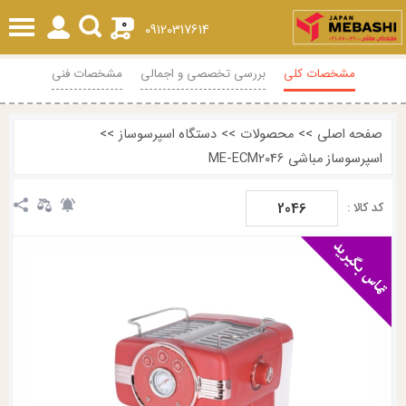
0
09120317614
مشخصات کلی
بررسی تخصصی و اجمالی
مشخصات فنی
محصولات مرتبط
نظرات
صفحه اصلی
>>
محصولات
>>
دستگاه اسپرسوساز
>>
اسپرسوساز مباشی ME-ECM2046
2046
کد کالا :