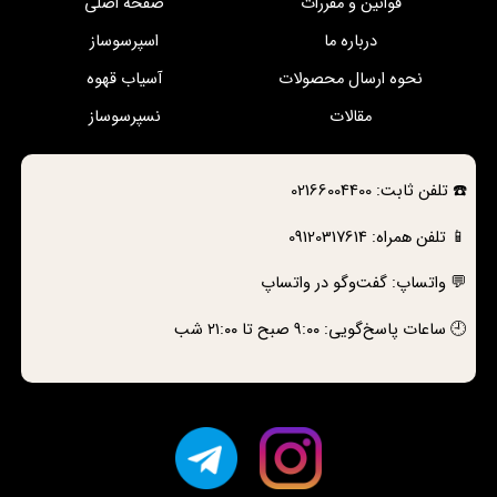
قوانین و مقررات
صفحه اصلی
درباره ما
اسپرسوساز
نحوه ارسال محصولات
آسیاب قهوه
مقالات
نسپرسوساز
☎️
تلفن ثابت:
02166004400
📱 تلفن همراه:
09120317614
💬 واتساپ:
گفت‌وگو در واتساپ
🕘 ساعات پاسخ‌گویی: ۹:۰۰ صبح تا ۲۱:۰۰ شب