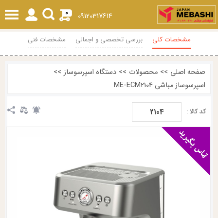
0
09120317614
مشخصات کلی
بررسی تخصصی و اجمالی
مشخصات فنی
محصولات مرتبط
نظرات
صفحه اصلی
>>
محصولات
>>
دستگاه اسپرسوساز
>>
اسپرسوساز مباشی ME-ECM2104
2104
کد کالا :