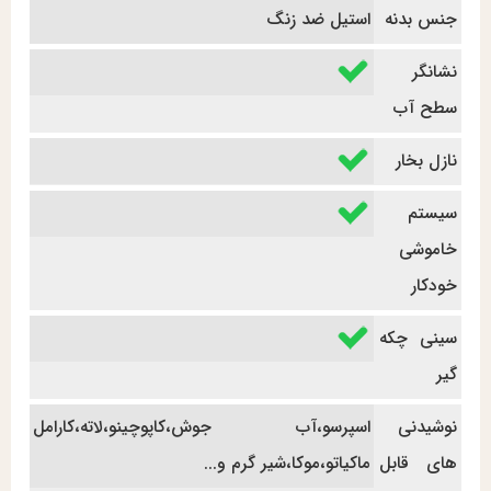
جنس بدنه
استیل ضد زنگ
نشانگر
سطح آب
نازل بخار
سیستم
خاموشی
خودکار
سینی چکه
گیر
نوشیدنی
اسپرسو،آب جوش،کاپوچینو،لاته،کارامل
های قابل
ماکیاتو،موکا،شیر گرم و...