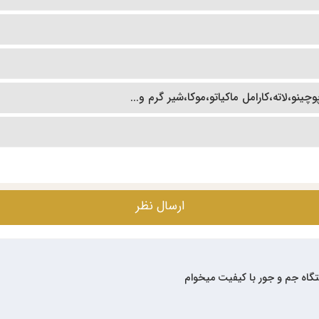
نو،لاته،کارامل ماکیاتو،موکا،شیر گرم و...
ارسال نظر