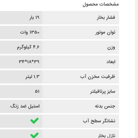
مشخصات محصول
فشار بخار
19 بار
توان موتور
1350 وات
وزن
4.6 کیلوگرم
ابعاد
39*18*34
ظرفیت مخزن آب
1.3 لیتر
سایز پرتافیلتر
51
جنس بدنه
استیل ضد زنگ
نشانگر سطح آب
نازل بخار