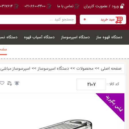
ورود / عضویت کاربران
تماس با ما
021-66004400
20317614
0
سبد خرید
دستگاه قهوه ساز
دستگاه اسپرسوساز
دستگاه آسیاب قهوه
دستگاه نسپ
مشخص
صفحه اصلی
>>
محصولات
>>
دستگاه اسپرسوساز
>>
اسپرسوساز مباشی ME-ECM2107
2107
کد کالا :