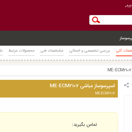
091
رسوساز
ات کلی
بررسی تخصصی و اجمالی
مشخصات فنی
محصولات مرتبط
نظ
اسپرسوساز مباشی ME-ECM2107
ME-ECM2107
تماس بگیرید: