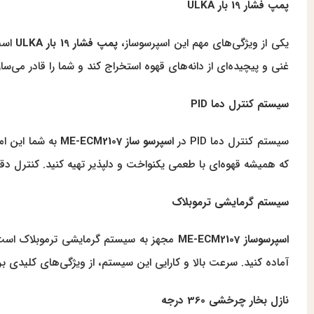
پمپ فشار 19 بار ULKA
یکی از ویژگی‌های مهم این اسپرسوساز،
پمپ فشار 19 بار ULKA
غنی و پیچیده‌ای از دانه‌های قهوه استخراج کند و شما را قادر می‌ساز
سیستم کنترل دما PID
سیستم کنترل دما PID در
اسپرسو ساز ME-ECM2107
به شما این ام
که همیشه قهوه‌ای با طعمی یکنواخت و دلپذیر تهیه کنید. کنترل دق
سیستم گرمایشی ترموبلاک
اسپرسوساز ME-ECM2107
مجهز به سیستم گرمایشی ترموبلاک است ک
آماده کنید. سرعت بالا و کارایی این سیستم، از ویژگی‌های کلیدی 
نازل بخار چرخشی 360 درجه