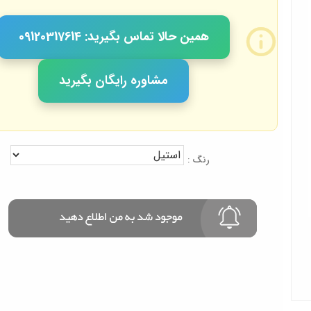
همین حالا تماس بگیرید: 09120317614
مشاوره رایگان بگیرید
رنگ :