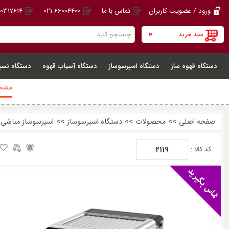
ورود / عضویت کاربران
تماس با ما
021-66004400
20317614
0
سبد خرید
دستگاه قهوه ساز
دستگاه اسپرسوساز
دستگاه آسیاب قهوه
دستگاه نسپ
مشخص
صفحه اصلی
>>
محصولات
>>
دستگاه اسپرسوساز
>>
اسپرسوساز مباشی ME-ECM2119
2119
کد کالا :