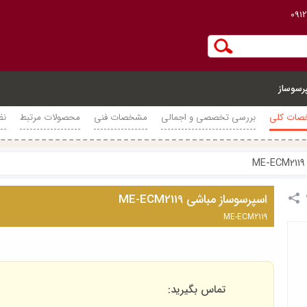
091
رسوساز
ات کلی
بررسی تخصصی و اجمالی
مشخصات فنی
محصولات مرتبط
نظ
اسپرسوساز مباشی ME-ECM2119
ME-ECM2119
تماس بگیرید: