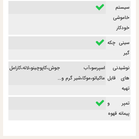
سیستم
خاموشی
خودکار
سینی چکه
گیر
نوشیدنی
اسپرسو،آب جوش،کاپوچینو،لاته،کارامل
های قابل
ماکیاتو،موکا،شیر گرم و...
تهیه
تمپر و
پیمانه قهوه