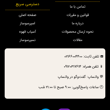
دسترسی سریع
تماس با ما
قوانین و مقررات
صفحه اصلی
درباره ما
اسپرسوساز
نحوه ارسال محصولات
آسیاب قهوه
مقالات
نسپرسوساز
☎️
تلفن ثابت:
02166004400
📱 تلفن همراه:
09120317614
💬 واتساپ:
گفت‌وگو در واتساپ
🕘 ساعات پاسخ‌گویی: ۹:۰۰ صبح تا ۲۱:۰۰ شب