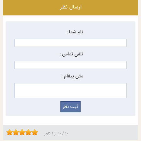
ارسال نظر
نام شما :
تلفن تماس :
متن پیغام :
10
/
10
از
1
کاربر