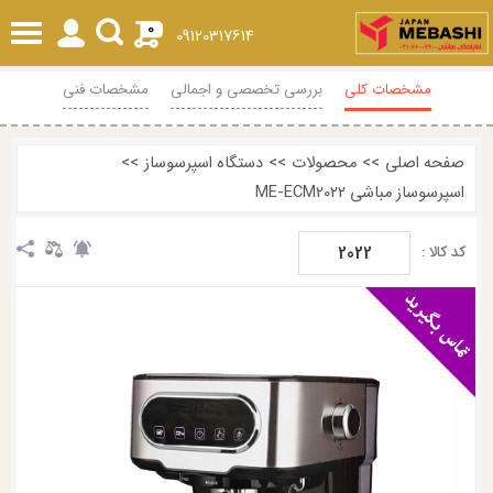
0
09120317614
مشخصات کلی
بررسی تخصصی و اجمالی
مشخصات فنی
محصولات مرتبط
نظرات
صفحه اصلی
>>
محصولات
>>
دستگاه اسپرسوساز
>>
اسپرسوساز مباشی ME-ECM2022
2022
کد کالا :