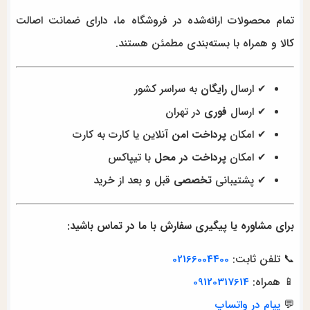
تمام محصولات ارائه‌شده در فروشگاه ما، دارای ضمانت اصالت
کالا و همراه با بسته‌بندی مطمئن هستند.
✔ ارسال
رایگان
به سراسر کشور
✔ ارسال
فوری
در تهران
✔ امکان
پرداخت امن
آنلاین یا کارت به کارت
✔ امکان
پرداخت در محل
با تیپاکس
✔ پشتیبانی
تخصصی
قبل و بعد از خرید
برای مشاوره یا پیگیری سفارش با ما در تماس باشید:
📞 تلفن ثابت:
02166004400
📱 همراه:
09120317614
💬
پیام در واتساپ