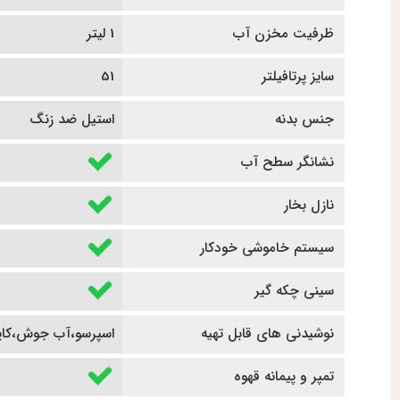
ظرفیت مخزن آب
1 لیتر
سایز پرتافیلتر
51
جنس بدنه
استیل ضد زنگ
نشانگر سطح آب
نازل بخار
سیستم خاموشی خودکار
سینی چکه گیر
نوشیدنی های قابل تهیه
اسپرسو،آب جوش،کاپوچی
تمپر و پیمانه قهوه