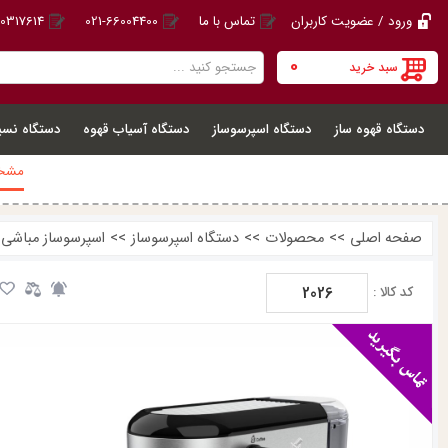
ورود / عضویت کاربران
تماس با ما
021-66004400
20317614
0
سبد خرید
دستگاه قهوه ساز
دستگاه اسپرسوساز
دستگاه آسیاب قهوه
دستگاه نسپ
مشخص
صفحه اصلی
>>
محصولات
>>
دستگاه اسپرسوساز
>>
اسپرسوساز مباشی ME-ECM2026
2026
کد کالا :