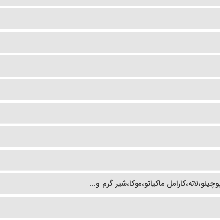
نو،لاته،کارامل ماکیاتو،موکا،شیر گرم و...