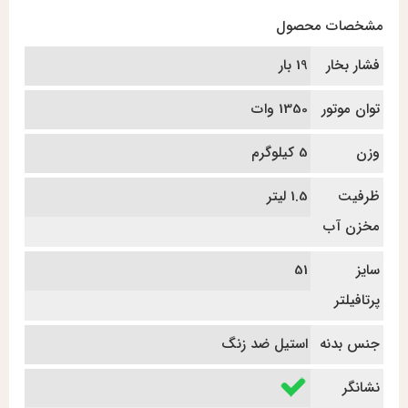
مشخصات محصول
فشار بخار
19 بار
توان موتور
1350 وات
وزن
5 کیلوگرم
ظرفیت
1.5 لیتر
مخزن آب
سایز
51
پرتافیلتر
جنس بدنه
استیل ضد زنگ
نشانگر