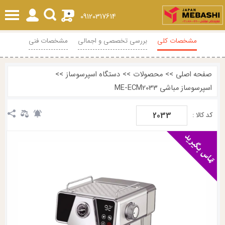
0
09120317614
مشخصات کلی
بررسی تخصصی و اجمالی
مشخصات فنی
محصولات مرتبط
نظرات
صفحه اصلی
>>
محصولات
>>
دستگاه اسپرسوساز
>>
اسپرسوساز مباشی ME-ECM2033
2033
کد کالا :