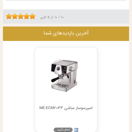
10
/
10
از
5
کاربر
آخرین بازدیدهای شما
اسپرسوساز مباشی ME-ECM2033