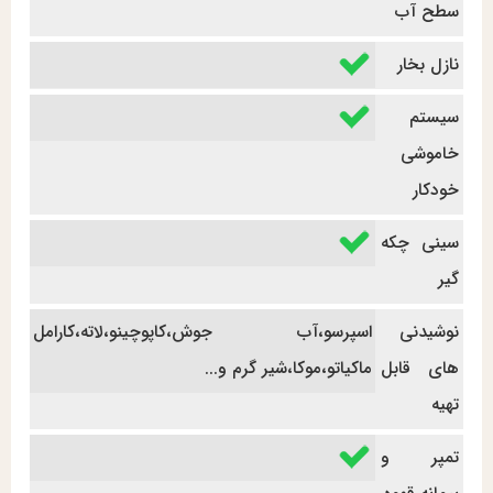
سطح آب
نازل بخار
سیستم
خاموشی
خودکار
سینی چکه
گیر
نوشیدنی
اسپرسو،آب جوش،کاپوچینو،لاته،کارامل
های قابل
ماکیاتو،موکا،شیر گرم و...
تهیه
تمپر و