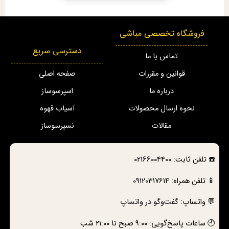
فروشگاه تخصصی مباشی
دسترسی سریع
تماس با ما
قوانین و مقررات
صفحه اصلی
درباره ما
اسپرسوساز
نحوه ارسال محصولات
آسیاب قهوه
مقالات
نسپرسوساز
☎️
تلفن ثابت:
02166004400
📱 تلفن همراه:
09120317614
💬 واتساپ:
گفت‌وگو در واتساپ
🕘 ساعات پاسخ‌گویی: ۹:۰۰ صبح تا ۲۱:۰۰ شب