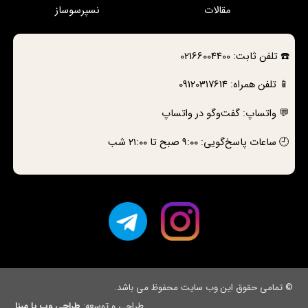
مقالات
نسپرسوساز
☎️
تلفن ثابت:
02166004400
📱 تلفن همراه:
09120317614
💬 واتساپ:
گفت‌وگو در واتساپ
🕘 ساعات پاسخ‌گویی: ۹:۰۰ صبح تا ۲۱:۰۰ شب
© تمامی حقوق این وب سایت محفوظ می باشد.
طراحی و توسعه:
طراحی وب با مبنا