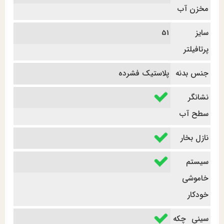
مخزن آب
سایز
51
پرتافیلتر
جنس بدنه
پلاستیک فشرده
نشانگر
سطح آب
نازل بخار
سیستم
خاموشی
خودکار
سینی چکه