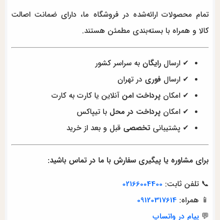
تمام محصولات ارائه‌شده در فروشگاه ما، دارای ضمانت اصالت
کالا و همراه با بسته‌بندی مطمئن هستند.
✔ ارسال
رایگان
به سراسر کشور
✔ ارسال
فوری
در تهران
✔ امکان
پرداخت امن
آنلاین یا کارت به کارت
✔ امکان
پرداخت در محل
با تیپاکس
✔ پشتیبانی
تخصصی
قبل و بعد از خرید
برای مشاوره یا پیگیری سفارش با ما در تماس باشید:
📞 تلفن ثابت:
02166004400
📱 همراه:
09120317614
💬
پیام در واتساپ