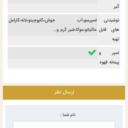
گیر
نوشیدنی
اسپرسو،آب جوش،کاپوچینو،لاته،کارامل
های قابل
ماکیاتو،موکا،شیر گرم و...
تهیه
تمپر و
پیمانه قهوه
ارسال نظر
نام شما :