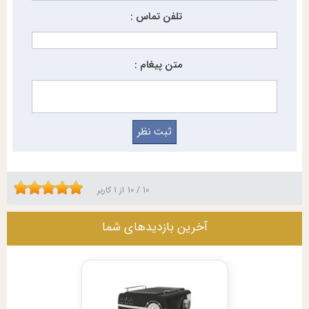
تلفن تماس :
متن پیغام :
10
/
10
از
1
کاربر
آخرین بازدیدهای شما