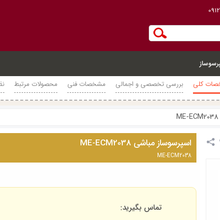
091
رسوساز
ات کلی
بررسی تخصصی و اجمالی
مشخصات فنی
محصولات مرتبط
نظ
اسپرسوساز مباشی ME-ECM2038
ME-ECM2038
تماس بگیرید: