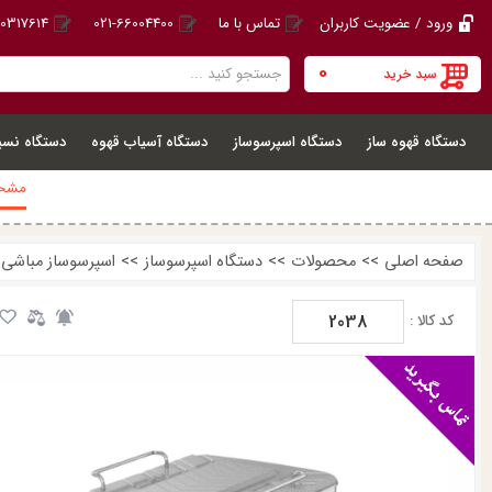
ورود / عضویت کاربران
تماس با ما
021-66004400
20317614
0
سبد خرید
دستگاه قهوه ساز
دستگاه اسپرسوساز
دستگاه آسیاب قهوه
دستگاه نسپ
مشخص
صفحه اصلی
>>
محصولات
>>
دستگاه اسپرسوساز
>>
اسپرسوساز مباشی ME-ECM2038
2038
کد کالا :