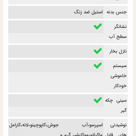
جنس بدنه
استیل ضد زنگ
نشانگر
سطح آب
نازل بخار
سیستم
خاموشی
خودکار
سینی چکه
گیر
نوشیدنی
اسپرسو،آب جوش،کاپوچینو،لاته،کارامل
های قابل
ماکیاتو،موکا،شیر گرم و...