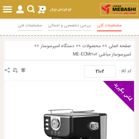
0
09120317614
مشخصات کلی
بررسی تخصصی و اجمالی
مشخصات فنی
محصولات مرتبط
نظرات
صفحه اصلی
>>
محصولات
>>
دستگاه اسپرسوساز
>>
اسپرسوساز مباشی ME-ECM2102
2102
کد کالا :