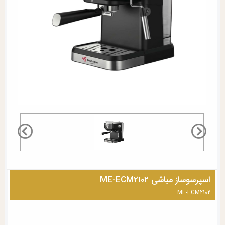
اسپرسوساز مباشی ME-ECM2102
ME-ECM2102