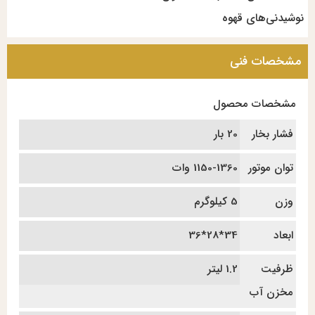
نوشیدنی‌های قهوه
مشخصات فنی
مشخصات محصول
فشار بخار
20 بار
توان موتور
1150-1360 وات
وزن
5 کیلوگرم
ابعاد
34*28*36
ظرفیت
1.2 لیتر
مخزن آب