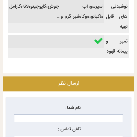
نوشیدنی
اسپرسو،آب جوش،کاپوچینو،لاته،کارامل
های قابل
ماکیاتو،موکا،شیر گرم و...
تهیه
تمپر و
پیمانه قهوه
ارسال نظر
نام شما :
تلفن تماس :