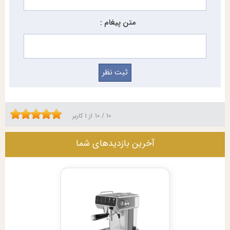
متن پیغام :
10
/
10
از
1
کاربر
آخرین بازدیدهای شما