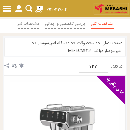
0
09120317614
مشخصات کلی
بررسی تخصصی و اجمالی
مشخصات فنی
محصولات مرتبط
نظرات
صفحه اصلی
>>
محصولات
>>
دستگاه اسپرسوساز
>>
اسپرسوساز مباشی ME-ECM2113
2113
کد کالا :