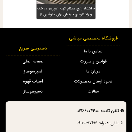
۸ اشتباه رایج هنگام تهیه اسپرسو در خانه
و راهکارهای حرفه‌ای برای جلوگیری از
آن‌ها
فروشگاه تخصصی مباشی
دسترسی سریع
تماس با ما
قوانین و مقررات
صفحه اصلی
درباره ما
اسپرسوساز
نحوه ارسال محصولات
آسیاب قهوه
مقالات
نسپرسوساز
☎️
تلفن ثابت:
02166004400
📱 تلفن همراه:
09120317614