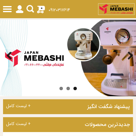
0
09120317614
Previous
Next
پیشنهاد شگفت انگیز
+ لیست کامل
جدیدترین محصولات
+ لیست کامل