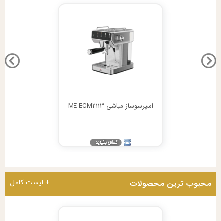
اسپرسوساز مباشی ME-ECM2113
محبوب ترین محصولات
+ لیست کامل